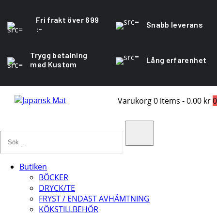
Fri frakt över 699
Snabb leverans
:-
Trygg betalning
Lång erfarenhet
med Kustom
Varukorg
0 items
-
0.00 kr
0
Sök
…
Search
Butiken
BÖCKER
DRYCK/TE
FRYST / ENDAST AVHÄMTNING
KÖKSTILLBEHÖR