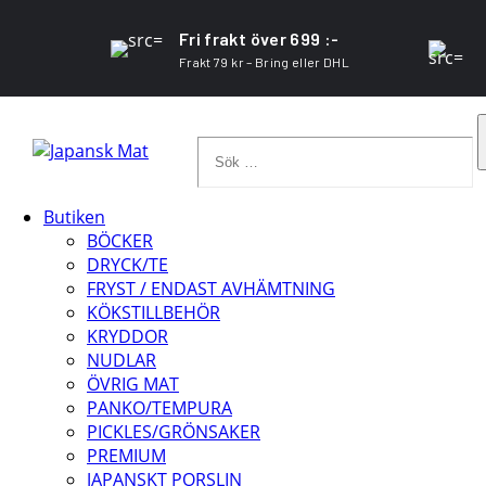
Fri frakt över 699 :-
Frakt 79 kr – Bring eller DHL
Sök
…
Butiken
BÖCKER
DRYCK/TE
FRYST / ENDAST AVHÄMTNING
KÖKSTILLBEHÖR
KRYDDOR
NUDLAR
ÖVRIG MAT
PANKO/TEMPURA
PICKLES/GRÖNSAKER
PREMIUM
JAPANSKT PORSLIN