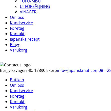
TOFU/MISO
UTFÖRSÄLJNING
VINÄGER
Om oss
Kundservice
Företag
Kontakt
Japanska recept
Blogg
Varukorg
Bergviksvägen 40, 17890 Ekerö
info@japanskmat.com
08 – 2
Butiken
Om oss
Kundservice
Företag
Kontakt
Varukorg