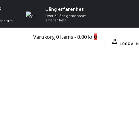
d
Lång erfarenhet
Över 30 års gemensam
erfarenhet!
 faktura
Varukorg
0 items
-
0.00 kr
0
LOGGA IN