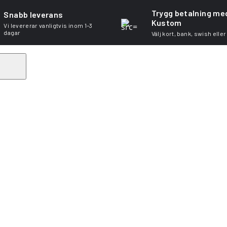
Trygg betalning me
Snabb leverans
Kustom
Vi levererar vanligtvis inom 1–3
dagar
Välj kort, bank, swish eller
Search