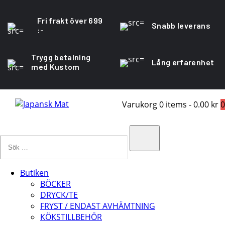
Fri frakt över 699
Snabb leverans
:-
Trygg betalning
Lång erfarenhet
med Kustom
Varukorg
0 items
-
0.00 kr
0
Sök
…
Search
Butiken
BÖCKER
DRYCK/TE
FRYST / ENDAST AVHÄMTNING
KÖKSTILLBEHÖR