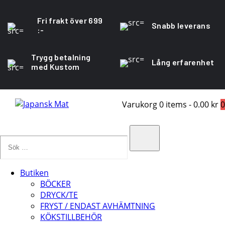
Fri frakt över 699
Snabb leverans
:-
Trygg betalning
Lång erfarenhet
med Kustom
Varukorg
0 items
-
0.00 kr
0
Sök
…
Search
Butiken
BÖCKER
DRYCK/TE
FRYST / ENDAST AVHÄMTNING
KÖKSTILLBEHÖR