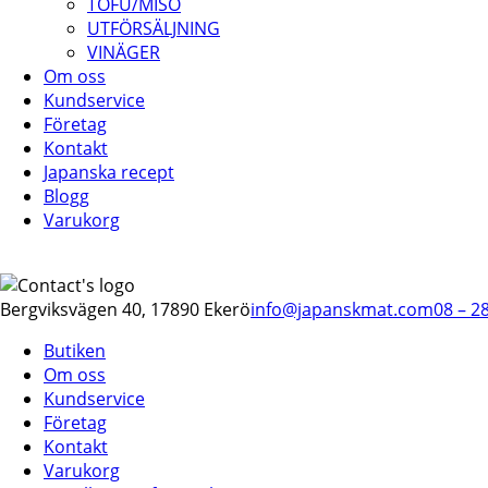
TOFU/MISO
UTFÖRSÄLJNING
VINÄGER
Om oss
Kundservice
Företag
Kontakt
Japanska recept
Blogg
Varukorg
Bergviksvägen 40, 17890 Ekerö
info@japanskmat.com
08 – 2
Butiken
Om oss
Kundservice
Företag
Kontakt
Varukorg