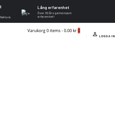
d
Lång erfarenhet
Över 30 års gemensam
erfarenhet!
 faktura
Varukorg
0 items
-
0.00 kr
0
LOGGA IN