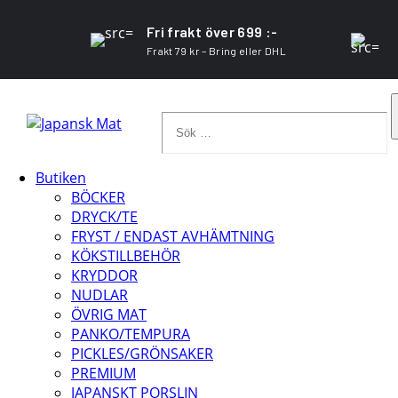
Fri frakt över 699 :-
Frakt 79 kr – Bring eller DHL
Sök
…
Butiken
BÖCKER
DRYCK/TE
FRYST / ENDAST AVHÄMTNING
KÖKSTILLBEHÖR
KRYDDOR
NUDLAR
ÖVRIG MAT
PANKO/TEMPURA
PICKLES/GRÖNSAKER
PREMIUM
JAPANSKT PORSLIN