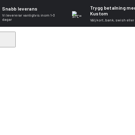
Trygg betalning me
Snabb leverans
Kustom
Vi levererar vanligtvis inom 1–3
dagar
Välj kort, bank, swish eller
Search