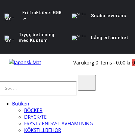
Fri frakt över 699
Snabb leverans
:-
Trygg betalning
Lång erfarenhet
med Kustom
Varukorg
0 items
-
0.00 kr
0
Sök
…
Search
Butiken
BÖCKER
DRYCK/TE
FRYST / ENDAST AVHÄMTNING
KÖKSTILLBEHÖR