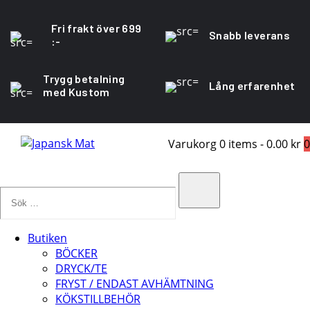
Fri frakt över 699
Snabb leverans
:-
Trygg betalning
Lång erfarenhet
med Kustom
Varukorg
0 items
-
0.00 kr
0
Sök
…
Search
Butiken
BÖCKER
DRYCK/TE
FRYST / ENDAST AVHÄMTNING
KÖKSTILLBEHÖR