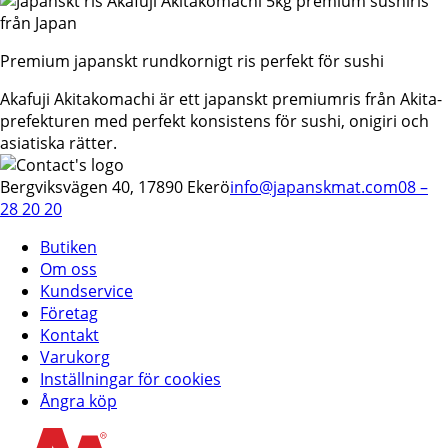
Premium japanskt rundkornigt ris perfekt för sushi
Akafuji Akitakomachi är ett japanskt premiumris från Akita-
prefekturen med perfekt konsistens för sushi, onigiri och
asiatiska rätter.
Bergviksvägen 40, 17890 Ekerö
info@japanskmat.com
08 –
28 20 20
Butiken
Om oss
Kundservice
Företag
Kontakt
Varukorg
Inställningar för cookies
Ångra köp