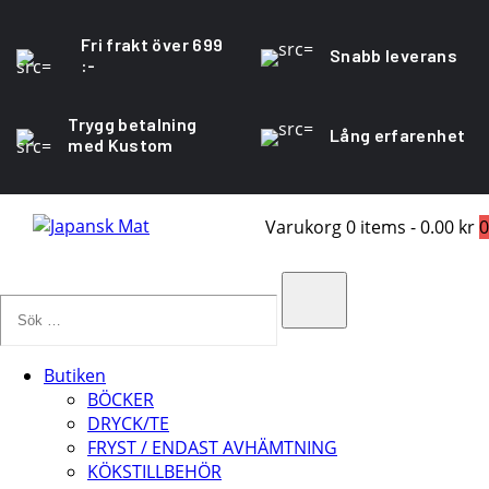
Fri frakt över 699
Snabb leverans
:-
Trygg betalning
Lång erfarenhet
med Kustom
Varukorg
0 items
-
0.00 kr
0
Sök
…
Search
Butiken
BÖCKER
DRYCK/TE
FRYST / ENDAST AVHÄMTNING
KÖKSTILLBEHÖR