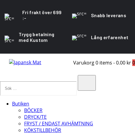
Fri frakt över 699
Snabb leverans
:-
Trygg betalning
Lång erfarenhet
med Kustom
Varukorg
0 items
-
0.00 kr
0
Sök
…
Search
Butiken
BÖCKER
DRYCK/TE
FRYST / ENDAST AVHÄMTNING
KÖKSTILLBEHÖR