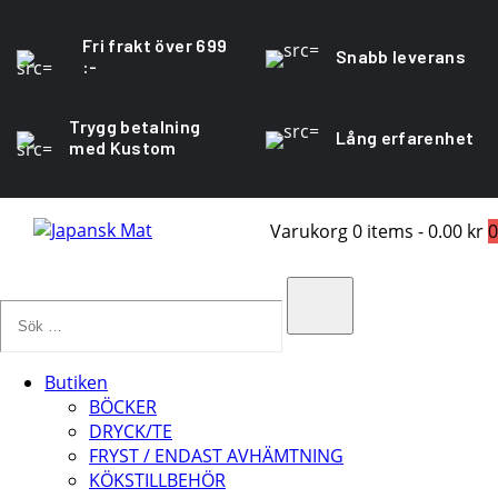
Fri frakt över 699
Snabb leverans
:-
Trygg betalning
Lång erfarenhet
med Kustom
Varukorg
0 items
-
0.00 kr
0
Sök
…
Search
Butiken
BÖCKER
DRYCK/TE
FRYST / ENDAST AVHÄMTNING
KÖKSTILLBEHÖR