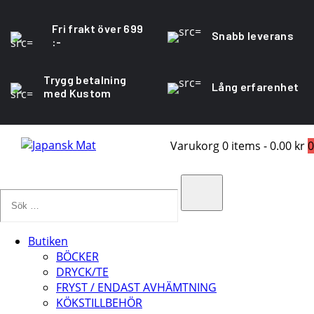
Fri frakt över 699
Snabb leverans
:-
Trygg betalning
Lång erfarenhet
med Kustom
Varukorg
0 items
-
0.00 kr
0
Sök
…
Search
Butiken
BÖCKER
DRYCK/TE
FRYST / ENDAST AVHÄMTNING
KÖKSTILLBEHÖR