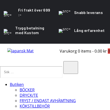
Fri frakt över 699
Snabb leverans
:-
Trygg betalning
Lång erfarenhet
med Kustom
Varukorg
0 items
-
0.00 kr
0
Sök
…
Search
Butiken
BÖCKER
DRYCK/TE
FRYST / ENDAST AVHÄMTNING
KÖKSTILLBEHÖR