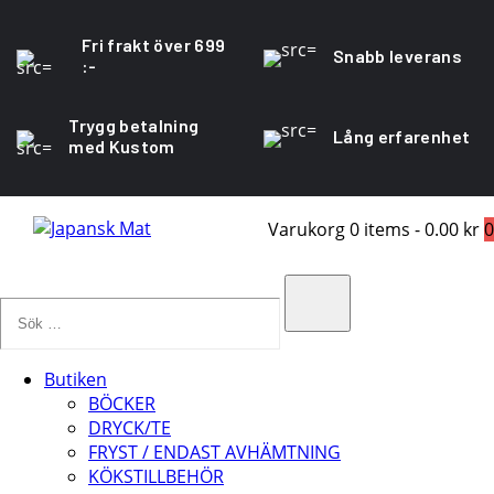
Fri frakt över 699
Snabb leverans
:-
Trygg betalning
Lång erfarenhet
med Kustom
Varukorg
0 items
-
0.00 kr
0
Sök
…
Search
Butiken
BÖCKER
DRYCK/TE
FRYST / ENDAST AVHÄMTNING
KÖKSTILLBEHÖR