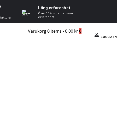
d
Lång erfarenhet
Över 30 års gemensam
erfarenhet!
 faktura
Varukorg
0 items
-
0.00 kr
0
LOGGA IN