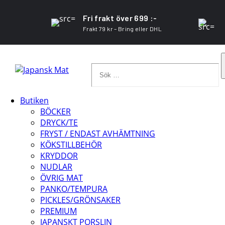
Fri frakt över 699 :-
Frakt 79 kr – Bring eller DHL
Sök
…
Butiken
BÖCKER
DRYCK/TE
FRYST / ENDAST AVHÄMTNING
KÖKSTILLBEHÖR
KRYDDOR
NUDLAR
ÖVRIG MAT
PANKO/TEMPURA
PICKLES/GRÖNSAKER
PREMIUM
JAPANSKT PORSLIN