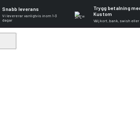
Trygg betalning me
Snabb leverans
Kustom
Vi levererar vanligtvis inom 1–3
dagar
Välj kort, bank, swish eller
Search