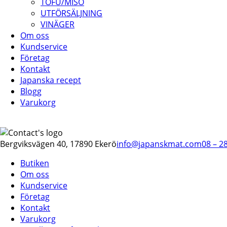
TOFU/MISO
UTFÖRSÄLJNING
VINÄGER
Om oss
Kundservice
Företag
Kontakt
Japanska recept
Blogg
Varukorg
Bergviksvägen 40, 17890 Ekerö
info@japanskmat.com
08 – 2
Butiken
Om oss
Kundservice
Företag
Kontakt
Varukorg