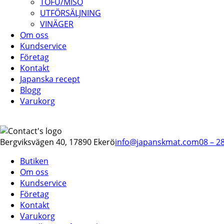
TOFU/MISO
UTFÖRSÄLJNING
VINÄGER
Om oss
Kundservice
Företag
Kontakt
Japanska recept
Blogg
Varukorg
Bergviksvägen 40, 17890 Ekerö
info@japanskmat.com
08 – 2
Butiken
Om oss
Kundservice
Företag
Kontakt
Varukorg