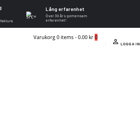
d
Lång erfarenhet
Över 30 års gemensam
erfarenhet!
 faktura
Varukorg
0 items
-
0.00 kr
0
LOGGA IN