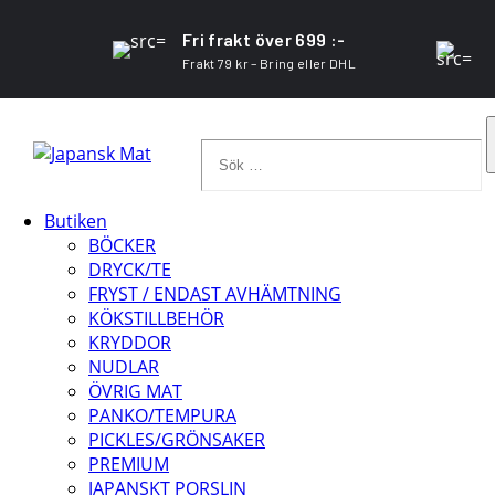
Fri frakt över 699 :-
Frakt 79 kr – Bring eller DHL
Sök
…
Butiken
BÖCKER
DRYCK/TE
FRYST / ENDAST AVHÄMTNING
KÖKSTILLBEHÖR
KRYDDOR
NUDLAR
ÖVRIG MAT
PANKO/TEMPURA
PICKLES/GRÖNSAKER
PREMIUM
JAPANSKT PORSLIN