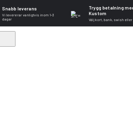
Trygg betalning me
Snabb leverans
Kustom
Vi levererar vanligtvis inom 1–3
dagar
Välj kort, bank, swish eller
Search