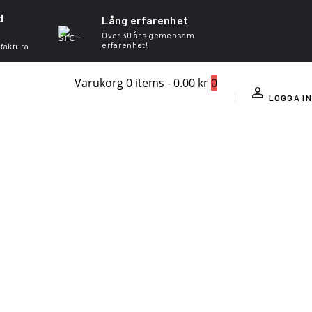
d
Lång erfarenhet
Över 30 års gemensam
erfarenhet!
 faktura
Varukorg
0 items
-
0.00 kr
0
LOGGA IN