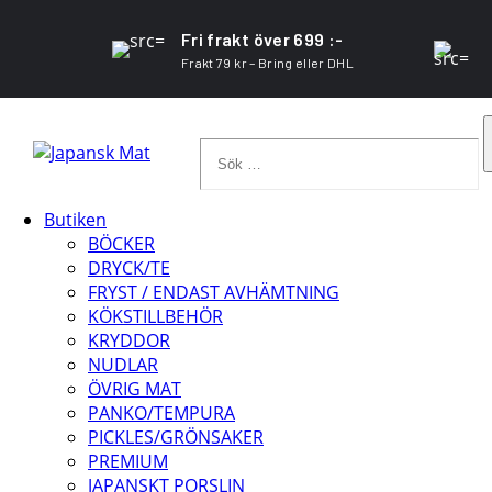
Fri frakt över 699 :-
Frakt 79 kr – Bring eller DHL
Sök
…
Butiken
BÖCKER
DRYCK/TE
FRYST / ENDAST AVHÄMTNING
KÖKSTILLBEHÖR
KRYDDOR
NUDLAR
ÖVRIG MAT
PANKO/TEMPURA
PICKLES/GRÖNSAKER
PREMIUM
JAPANSKT PORSLIN