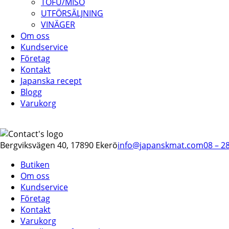
TOFU/MISO
UTFÖRSÄLJNING
VINÄGER
Om oss
Kundservice
Företag
Kontakt
Japanska recept
Blogg
Varukorg
Bergviksvägen 40, 17890 Ekerö
info@japanskmat.com
08 – 2
Butiken
Om oss
Kundservice
Företag
Kontakt
Varukorg