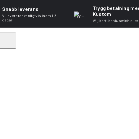
Trygg betalning me
Snabb leverans
Kustom
Vi levererar vanligtvis inom 1–3
dagar
Välj kort, bank, swish eller
Search