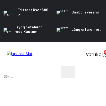
Fri frakt över 699
Snabb leverans
:-
Trygg betalning
Lång erfarenhet
med Kustom
0
Varukorg
Sök
…
Search