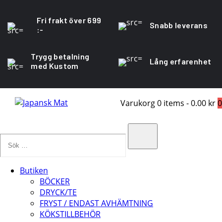
Fri frakt över 699
Snabb leverans
:-
Trygg betalning
Lång erfarenhet
med Kustom
Varukorg
0 items
-
0.00 kr
0
Sök
…
Search
Butiken
BÖCKER
DRYCK/TE
FRYST / ENDAST AVHÄMTNING
KÖKSTILLBEHÖR