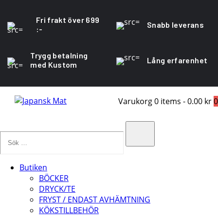
Fri frakt över 699
Snabb leverans
:-
Trygg betalning
Lång erfarenhet
med Kustom
Varukorg
0 items
-
0.00 kr
0
Sök
…
Search
Butiken
BÖCKER
DRYCK/TE
FRYST / ENDAST AVHÄMTNING
KÖKSTILLBEHÖR