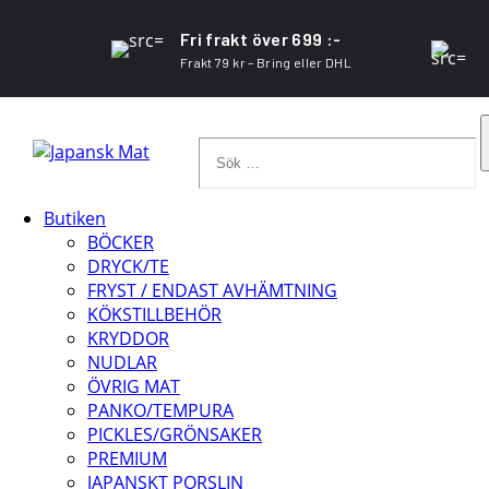
Fri frakt över 699 :-
Frakt 79 kr – Bring eller DHL
Sök
…
Butiken
BÖCKER
DRYCK/TE
FRYST / ENDAST AVHÄMTNING
KÖKSTILLBEHÖR
KRYDDOR
NUDLAR
ÖVRIG MAT
PANKO/TEMPURA
PICKLES/GRÖNSAKER
PREMIUM
JAPANSKT PORSLIN