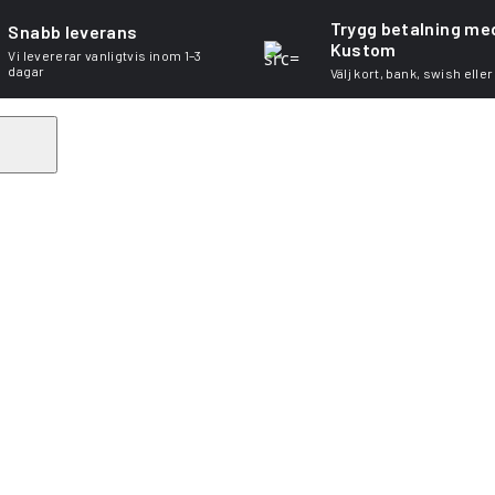
Trygg betalning me
Snabb leverans
Kustom
Vi levererar vanligtvis inom 1–3
dagar
Välj kort, bank, swish eller
Search