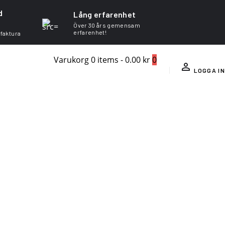
d
Lång erfarenhet
Över 30 års gemensam
erfarenhet!
 faktura
Varukorg
0 items
-
0.00 kr
0
LOGGA IN