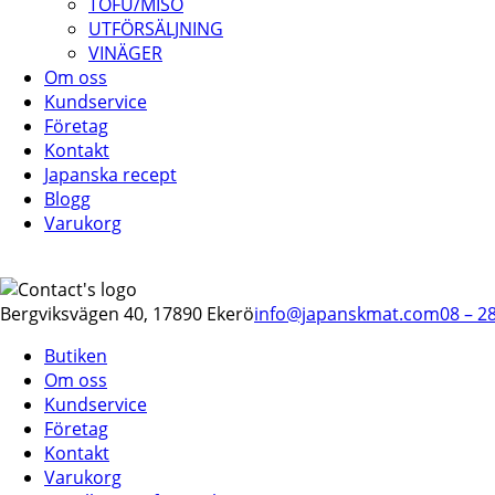
TOFU/MISO
UTFÖRSÄLJNING
VINÄGER
Om oss
Kundservice
Företag
Kontakt
Japanska recept
Blogg
Varukorg
Bergviksvägen 40, 17890 Ekerö
info@japanskmat.com
08 – 2
Butiken
Om oss
Kundservice
Företag
Kontakt
Varukorg