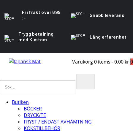
Fri frakt över 699
Snabb leverans
:-
Trygg betalning
Lång erfarenhet
med Kustom
Varukorg
0 items
-
0.00 kr
0
Sök
…
Search
Butiken
BÖCKER
DRYCK/TE
FRYST / ENDAST AVHÄMTNING
KÖKSTILLBEHÖR