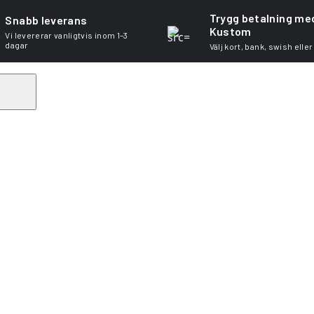
Trygg betalning me
Snabb leverans
Kustom
Vi levererar vanligtvis inom 1–3
dagar
Välj kort, bank, swish eller
Search