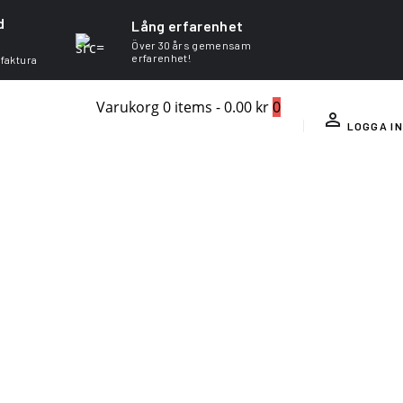
d
Lång erfarenhet
Över 30 års gemensam
erfarenhet!
 faktura
Varukorg
0 items
-
0.00 kr
0
LOGGA IN