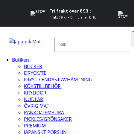
Fri frakt över 699 :-
Frakt 79 kr – Bring eller DHL
Sök
…
Butiken
BÖCKER
DRYCK/TE
FRYST / ENDAST AVHÄMTNING
KÖKSTILLBEHÖR
KRYDDOR
NUDLAR
ÖVRIG MAT
PANKO/TEMPURA
PICKLES/GRÖNSAKER
PREMIUM
JAPANSKT PORSLIN