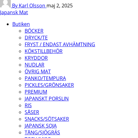
By Karl Olsson
maj 2, 2025
Japansk Mat
Butiken
BÖCKER
DRYCK/TE
FRYST / ENDAST AVHÄMTNING
KÖKSTILLBEHÖR
KRYDDOR
NUDLAR
ÖVRIG MAT
PANKO/TEMPURA
PICKLES/GRÖNSAKER
PREMIUM
JAPANSKT PORSLIN
RIS
SÅSER
SNACKS/SÖTSAKER
JAPANSK SOJA
TÅNG/SJÖGRÄS