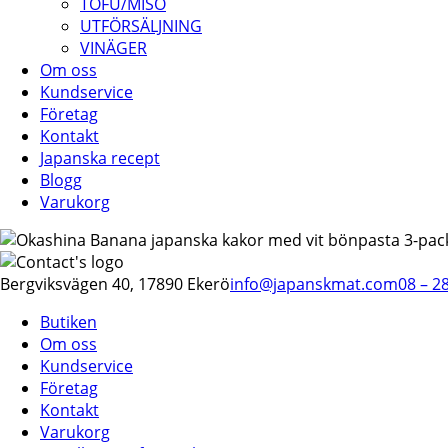
TOFU/MISO
UTFÖRSÄLJNING
VINÄGER
Om oss
Kundservice
Företag
Kontakt
Japanska recept
Blogg
Varukorg
Bergviksvägen 40, 17890 Ekerö
info@japanskmat.com
08 – 2
Butiken
Om oss
Kundservice
Företag
Kontakt
Varukorg