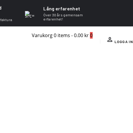
d
Lång erfarenhet
Över 30 års gemensam
erfarenhet!
 faktura
Varukorg
0 items
-
0.00 kr
0
LOGGA IN