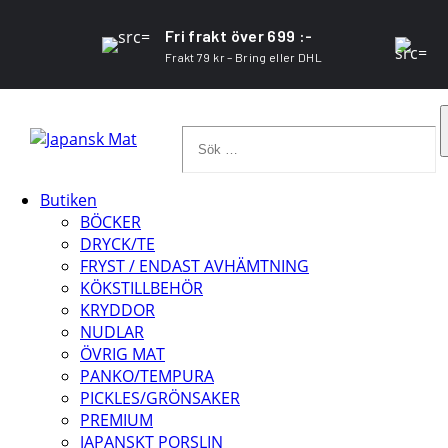
Fri frakt över 699 :-
Frakt 79 kr – Bring eller DHL
Sök
…
Butiken
BÖCKER
DRYCK/TE
FRYST / ENDAST AVHÄMTNING
KÖKSTILLBEHÖR
KRYDDOR
NUDLAR
ÖVRIG MAT
PANKO/TEMPURA
PICKLES/GRÖNSAKER
PREMIUM
JAPANSKT PORSLIN