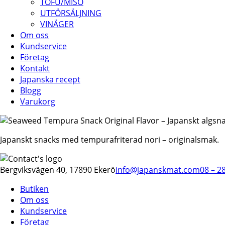
TOFU/MISO
UTFÖRSÄLJNING
VINÄGER
Om oss
Kundservice
Företag
Kontakt
Japanska recept
Blogg
Varukorg
Japanskt snacks med tempurafriterad nori – originalsmak.
Bergviksvägen 40, 17890 Ekerö
info@japanskmat.com
08 – 2
Butiken
Om oss
Kundservice
Företag