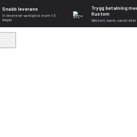
Trygg betalning me
Snabb leverans
Kustom
Vi levererar vanligtvis inom 1–3
dagar
Välj kort, bank, swish eller
Search