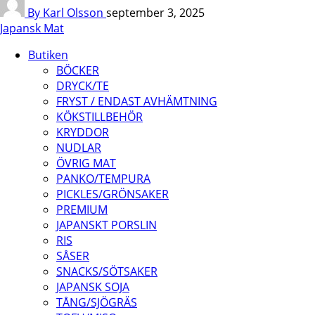
By Karl Olsson
september 3, 2025
Japansk Mat
Butiken
BÖCKER
DRYCK/TE
FRYST / ENDAST AVHÄMTNING
KÖKSTILLBEHÖR
KRYDDOR
NUDLAR
ÖVRIG MAT
PANKO/TEMPURA
PICKLES/GRÖNSAKER
PREMIUM
JAPANSKT PORSLIN
RIS
SÅSER
SNACKS/SÖTSAKER
JAPANSK SOJA
TÅNG/SJÖGRÄS