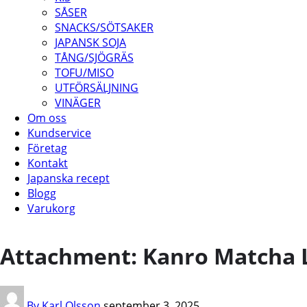
SÅSER
SNACKS/SÖTSAKER
JAPANSK SOJA
TÅNG/SJÖGRÄS
TOFU/MISO
UTFÖRSÄLJNING
VINÄGER
Om oss
Kundservice
Företag
Kontakt
Japanska recept
Blogg
Varukorg
Attachment: Kanro Matcha 
By Karl Olsson
september 3, 2025