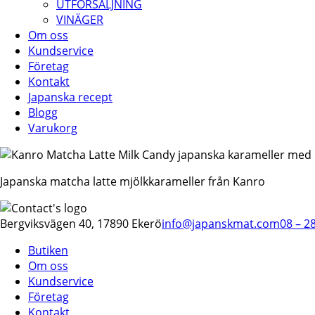
UTFÖRSÄLJNING
VINÄGER
Om oss
Kundservice
Företag
Kontakt
Japanska recept
Blogg
Varukorg
Japanska matcha latte mjölkkarameller från Kanro
Bergviksvägen 40, 17890 Ekerö
info@japanskmat.com
08 – 2
Butiken
Om oss
Kundservice
Företag
Kontakt