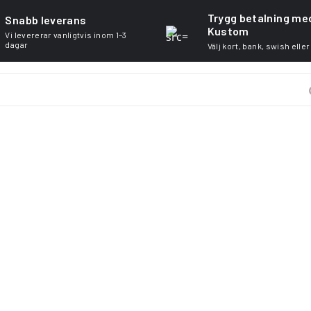
Trygg betalning me
Snabb leverans
Kustom
Vi levererar vanligtvis inom 1–3
dagar
Välj kort, bank, swish eller