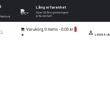
d
Lång erfarenhet
Över 30 års gemensam
erfarenhet!
 faktura
Varukorg
0 items
-
0.00 kr
0
LOGGA IN