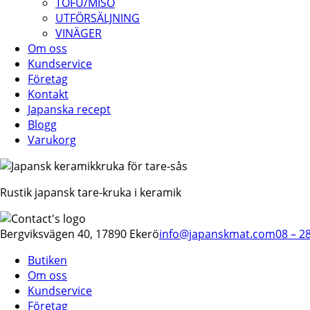
TOFU/MISO
UTFÖRSÄLJNING
VINÄGER
Om oss
Kundservice
Företag
Kontakt
Japanska recept
Blogg
Varukorg
Rustik japansk tare-kruka i keramik
Bergviksvägen 40, 17890 Ekerö
info@japanskmat.com
08 – 2
Butiken
Om oss
Kundservice
Företag