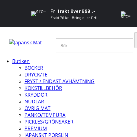
Fri frakt över 699 :-
Frakt 79 kr – Bring eller DHL
Sök
…
Butiken
BÖCKER
DRYCK/TE
FRYST / ENDAST AVHÄMTNING
KÖKSTILLBEHÖR
KRYDDOR
NUDLAR
ÖVRIG MAT
PANKO/TEMPURA
PICKLES/GRÖNSAKER
PREMIUM
JAPANSKT PORSLIN