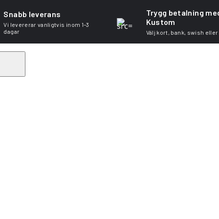
Trygg betalning me
Snabb leverans
Kustom
Vi levererar vanligtvis inom 1–3
dagar
Välj kort, bank, swish eller
Search