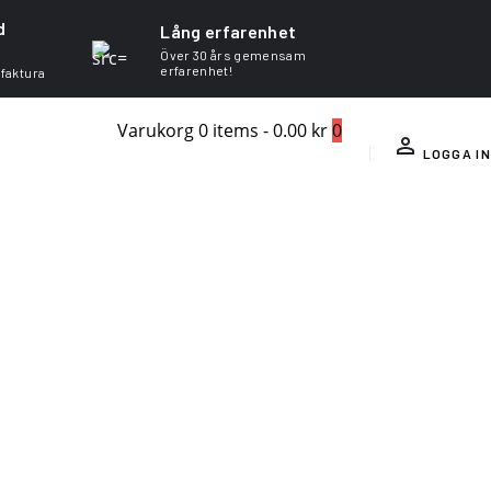
d
Lång erfarenhet
Över 30 års gemensam
erfarenhet!
 faktura
Varukorg
0 items
-
0.00 kr
0
LOGGA IN