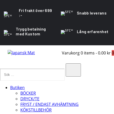
Fri frakt över 699
Snabb leverans
:-
Trygg betalning
Lång erfarenhet
med Kustom
Varukorg
0 items
-
0.00 kr
0
Sök
…
Search
Butiken
BÖCKER
DRYCK/TE
FRYST / ENDAST AVHÄMTNING
KÖKSTILLBEHÖR