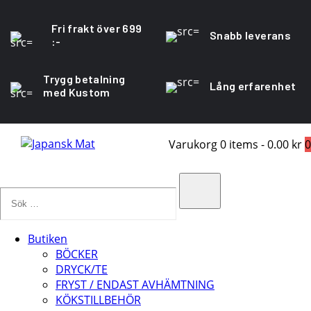
Fri frakt över 699
Snabb leverans
:-
Trygg betalning
Lång erfarenhet
med Kustom
Varukorg
0 items
-
0.00 kr
0
Sök
…
Search
Butiken
BÖCKER
DRYCK/TE
FRYST / ENDAST AVHÄMTNING
KÖKSTILLBEHÖR