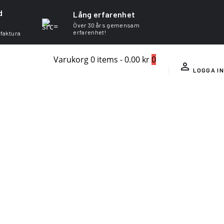
d
Lång erfarenhet
Över 30 års gemensam
erfarenhet!
 faktura
Varukorg
0 items
-
0.00 kr
0
LOGGA IN