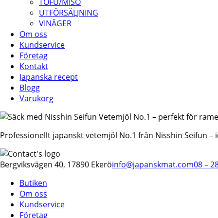
TOFU/MISO
UTFÖRSÄLJNING
VINÄGER
Om oss
Kundservice
Företag
Kontakt
Japanska recept
Blogg
Varukorg
Professionellt japanskt vetemjöl No.1 från Nisshin Seifun –
Bergviksvägen 40, 17890 Ekerö
info@japanskmat.com
08 – 2
Butiken
Om oss
Kundservice
Företag