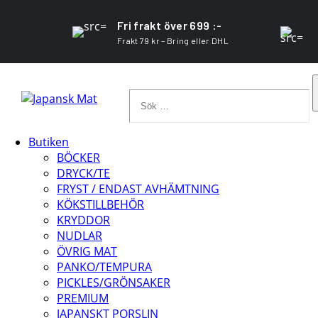
Fri frakt över 699 :-
Frakt 79 kr – Bring eller DHL
Sök
…
Butiken
BÖCKER
DRYCK/TE
FRYST / ENDAST AVHÄMTNING
KÖKSTILLBEHÖR
KRYDDOR
NUDLAR
ÖVRIG MAT
PANKO/TEMPURA
PICKLES/GRÖNSAKER
PREMIUM
JAPANSKT PORSLIN