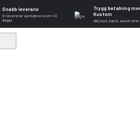
Trygg betalning me
Snabb leverans
Kustom
Vi levererar vanligtvis inom 1–3
dagar
Välj kort, bank, swish eller
Search