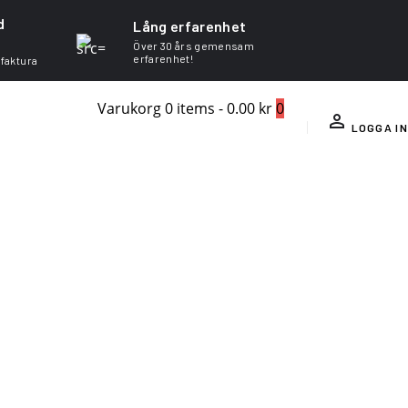
d
Lång erfarenhet
Över 30 års gemensam
erfarenhet!
 faktura
Varukorg
0 items
-
0.00 kr
0
LOGGA IN