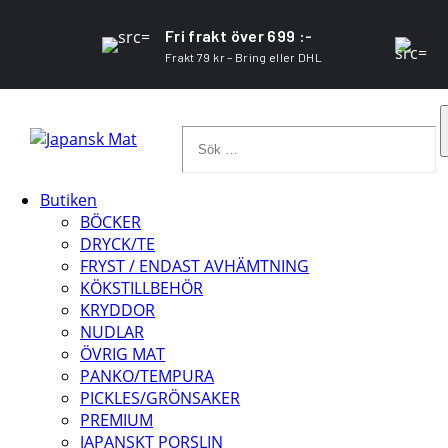
Fri frakt över 699 :-
Frakt 79 kr – Bring eller DHL
Sök
…
Butiken
BÖCKER
DRYCK/TE
FRYST / ENDAST AVHÄMTNING
KÖKSTILLBEHÖR
KRYDDOR
NUDLAR
ÖVRIG MAT
PANKO/TEMPURA
PICKLES/GRÖNSAKER
PREMIUM
JAPANSKT PORSLIN