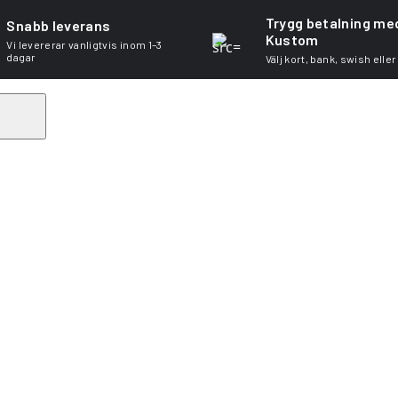
Trygg betalning me
Snabb leverans
Kustom
Vi levererar vanligtvis inom 1–3
dagar
Välj kort, bank, swish eller
Search