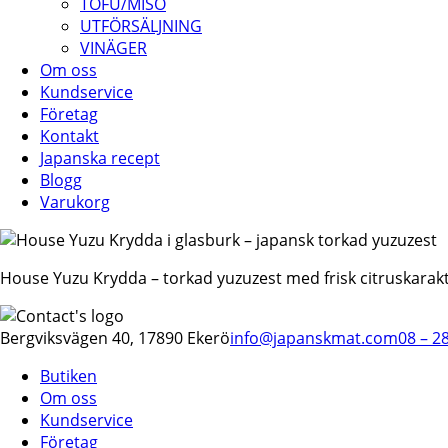
TOFU/MISO
UTFÖRSÄLJNING
VINÄGER
Om oss
Kundservice
Företag
Kontakt
Japanska recept
Blogg
Varukorg
House Yuzu Krydda – torkad yuzuzest med frisk citruskarak
Bergviksvägen 40, 17890 Ekerö
info@japanskmat.com
08 – 2
Butiken
Om oss
Kundservice
Företag