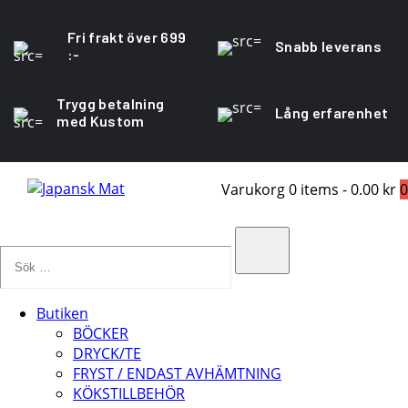
Fri frakt över 699
Snabb leverans
:-
Trygg betalning
Lång erfarenhet
med Kustom
Varukorg
0 items
-
0.00 kr
0
Sök
…
Search
Butiken
BÖCKER
DRYCK/TE
FRYST / ENDAST AVHÄMTNING
KÖKSTILLBEHÖR