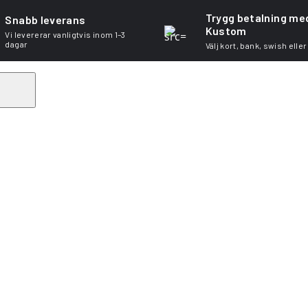
Trygg betalning me
Snabb leverans
Kustom
Vi levererar vanligtvis inom 1–3
dagar
Välj kort, bank, swish eller
Search