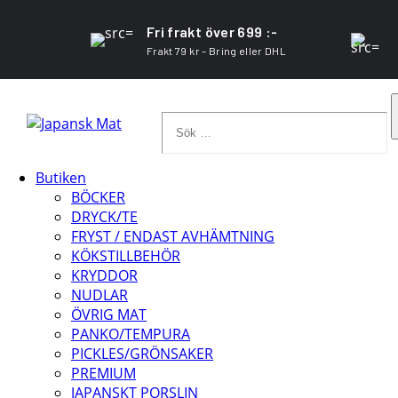
Fri frakt över 699 :-
Frakt 79 kr – Bring eller DHL
Sök
…
Butiken
BÖCKER
DRYCK/TE
FRYST / ENDAST AVHÄMTNING
KÖKSTILLBEHÖR
KRYDDOR
NUDLAR
ÖVRIG MAT
PANKO/TEMPURA
PICKLES/GRÖNSAKER
PREMIUM
JAPANSKT PORSLIN