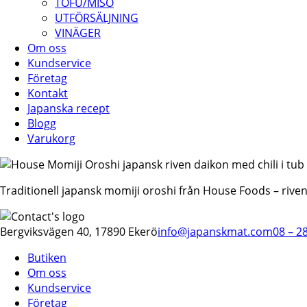
TOFU/MISO
UTFÖRSÄLJNING
VINÄGER
Om oss
Kundservice
Företag
Kontakt
Japanska recept
Blogg
Varukorg
Traditionell japansk momiji oroshi från House Foods – riven 
Bergviksvägen 40, 17890 Ekerö
info@japanskmat.com
08 – 2
Butiken
Om oss
Kundservice
Företag