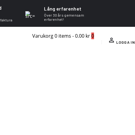
d
Lång erfarenhet
Över 30 års gemensam
erfarenhet!
 faktura
Varukorg
0 items
-
0.00 kr
0
LOGGA IN