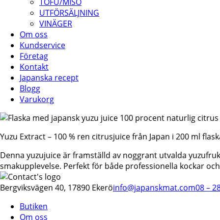
TOFU/MISO
UTFÖRSÄLJNING
VINÄGER
Om oss
Kundservice
Företag
Kontakt
Japanska recept
Blogg
Varukorg
Yuzu Extract – 100 % ren citrusjuice från Japan i 200 ml flask
Denna yuzujuice är framställd av noggrant utvalda yuzufrukte
smakupplevelse. Perfekt för både professionella kockar och
Bergviksvägen 40, 17890 Ekerö
info@japanskmat.com
08 – 2
Butiken
Om oss