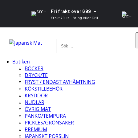
Fri frakt över 699 :-
Frakt 79 kr – Bring eller DHL
Sök
…
Butiken
BÖCKER
DRYCK/TE
FRYST / ENDAST AVHÄMTNING
KÖKSTILLBEHÖR
KRYDDOR
NUDLAR
ÖVRIG MAT
PANKO/TEMPURA
PICKLES/GRÖNSAKER
PREMIUM
JAPANSKT PORSLIN