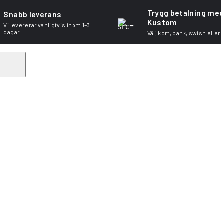
Trygg betalning me
Snabb leverans
Kustom
Vi levererar vanligtvis inom 1–3
dagar
Välj kort, bank, swish eller
Search