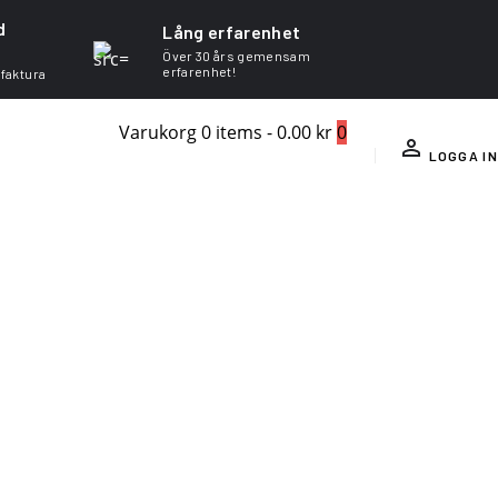
d
Lång erfarenhet
Över 30 års gemensam
erfarenhet!
 faktura
Varukorg
0 items
-
0.00 kr
0
LOGGA IN