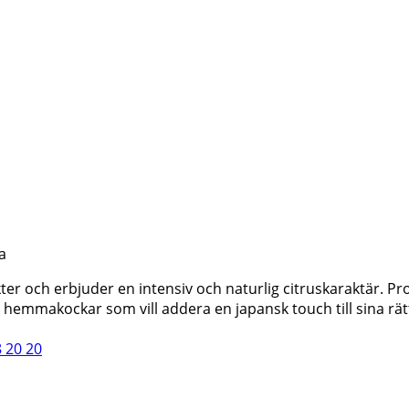
a
r och erbjuder en intensiv och naturlig citruskaraktär. Prod
 hemmakockar som vill addera en japansk touch till sina rät
8 20 20