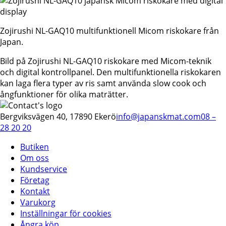
Zojirushi NL-GAQ10 multifunktionell Micom riskokare från
Japan.
Bild på Zojirushi NL-GAQ10 riskokare med Micom-teknik
och digital kontrollpanel. Den multifunktionella riskokaren
kan laga flera typer av ris samt använda slow cook och
ångfunktioner för olika maträtter.
Bergviksvägen 40, 17890 Ekerö
info@japanskmat.com
08 –
28 20 20
Butiken
Om oss
Kundservice
Företag
Kontakt
Varukorg
Inställningar för cookies
Ångra köp