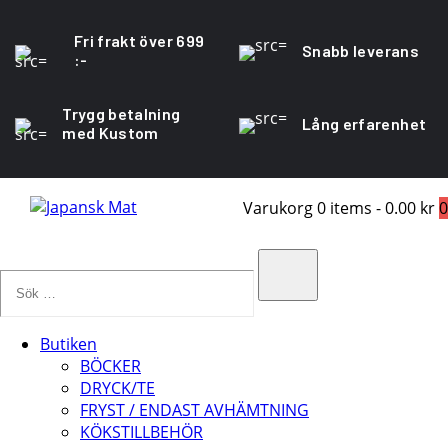
Fri frakt över 699
Snabb leverans
:-
Trygg betalning
Lång erfarenhet
med Kustom
Varukorg
0 items
-
0.00 kr
0
Sök
…
Search
Butiken
BÖCKER
DRYCK/TE
FRYST / ENDAST AVHÄMTNING
KÖKSTILLBEHÖR