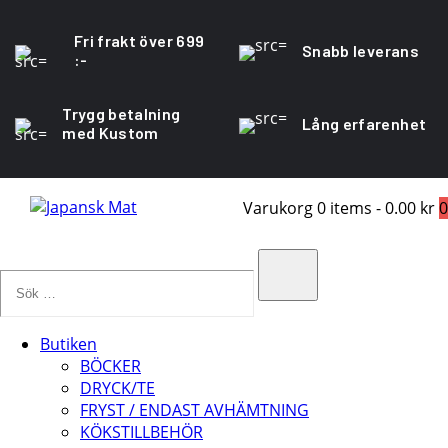
Fri frakt över 699
Snabb leverans
:-
Trygg betalning
Lång erfarenhet
med Kustom
Varukorg
0 items
-
0.00 kr
0
Sök
…
Search
Butiken
BÖCKER
DRYCK/TE
FRYST / ENDAST AVHÄMTNING
KÖKSTILLBEHÖR