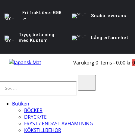
Fri frakt över 699
Snabb leverans
:-
Trygg betalning
Lång erfarenhet
med Kustom
Varukorg
0 items
-
0.00 kr
0
Sök
…
Search
Butiken
BÖCKER
DRYCK/TE
FRYST / ENDAST AVHÄMTNING
KÖKSTILLBEHÖR