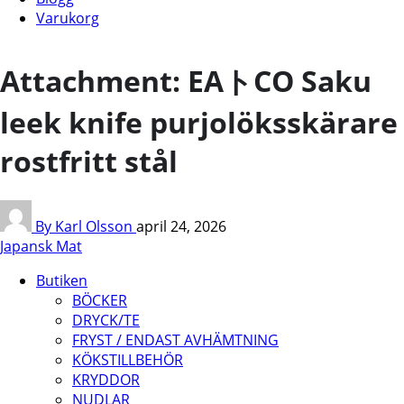
Varukorg
Attachment: EAトCO Saku
leek knife purjolöksskärare
rostfritt stål
By Karl Olsson
april 24, 2026
Japansk Mat
Butiken
BÖCKER
DRYCK/TE
FRYST / ENDAST AVHÄMTNING
KÖKSTILLBEHÖR
KRYDDOR
NUDLAR