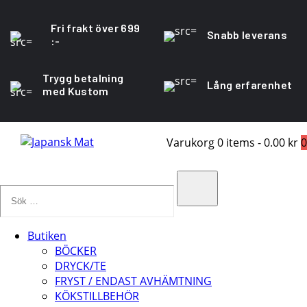
Fri frakt över 699
Snabb leverans
:-
Trygg betalning
Lång erfarenhet
med Kustom
Varukorg
0 items
-
0.00 kr
0
Sök
…
Search
Butiken
BÖCKER
DRYCK/TE
FRYST / ENDAST AVHÄMTNING
KÖKSTILLBEHÖR