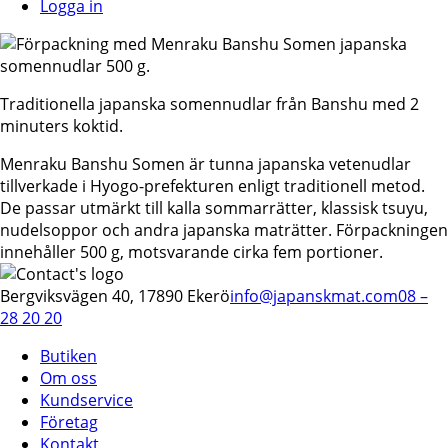
Logga in
Traditionella japanska somennudlar från Banshu med 2
minuters koktid.
Menraku Banshu Somen är tunna japanska vetenudlar
tillverkade i Hyogo-prefekturen enligt traditionell metod.
De passar utmärkt till kalla sommarrätter, klassisk tsuyu,
nudelsoppor och andra japanska maträtter. Förpackningen
innehåller 500 g, motsvarande cirka fem portioner.
Bergviksvägen 40, 17890 Ekerö
info@japanskmat.com
08 –
28 20 20
Butiken
Om oss
Kundservice
Företag
Kontakt