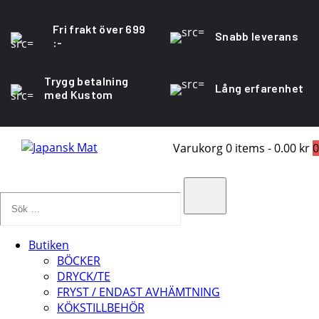
Fri frakt över 699
Snabb leverans
:-
Trygg betalning
Lång erfarenhet
med Kustom
Varukorg
0 items
-
0.00 kr
0
Sök
…
Search
Butiken
BÖCKER
DRYCK/TE
FRYST / ENDAST AVHÄMTNING
KÖKSTILLBEHÖR