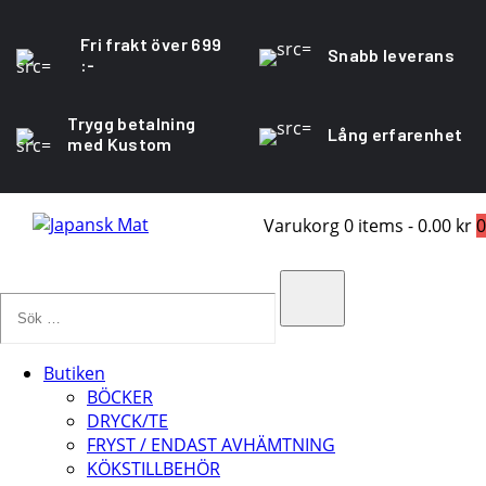
Fri frakt över 699
Snabb leverans
:-
Trygg betalning
Lång erfarenhet
med Kustom
Varukorg
0 items
-
0.00 kr
0
Sök
…
Search
Butiken
BÖCKER
DRYCK/TE
FRYST / ENDAST AVHÄMTNING
KÖKSTILLBEHÖR