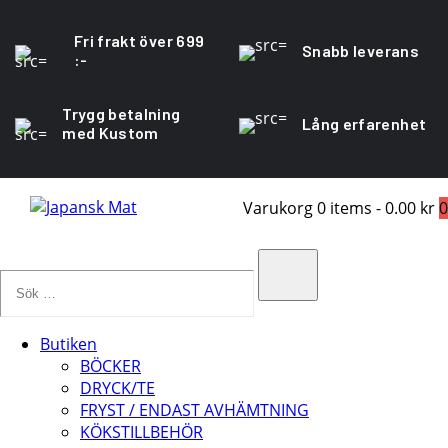
Fri frakt över 699
Snabb leverans
:-
Trygg betalning
Lång erfarenhet
med Kustom
Varukorg
0 items
-
0.00 kr
0
Sök
…
Search
Butiken
BÖCKER
DRYCK/TE
FRYST / ENDAST AVHÄMTNING
KÖKSTILLBEHÖR