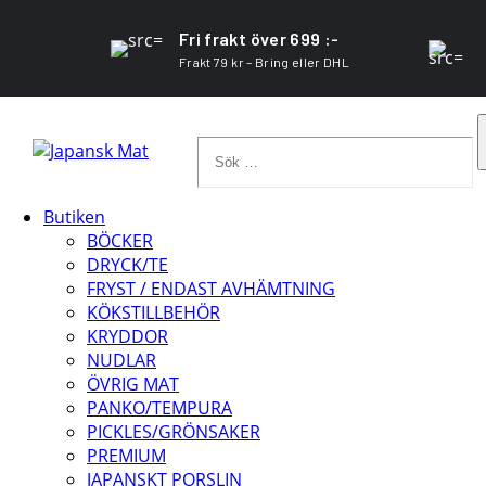
Fri frakt över 699 :-
Frakt 79 kr – Bring eller DHL
Sök
…
Butiken
BÖCKER
DRYCK/TE
FRYST / ENDAST AVHÄMTNING
KÖKSTILLBEHÖR
KRYDDOR
NUDLAR
ÖVRIG MAT
PANKO/TEMPURA
PICKLES/GRÖNSAKER
PREMIUM
JAPANSKT PORSLIN