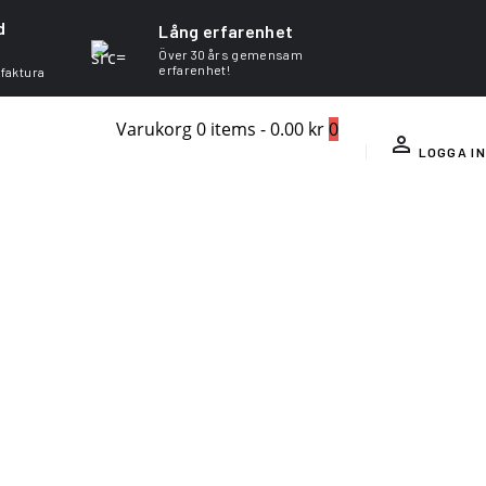
d
Lång erfarenhet
Över 30 års gemensam
erfarenhet!
 faktura
Varukorg
0 items
-
0.00 kr
0
LOGGA IN