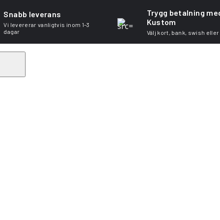
Trygg betalning me
Snabb leverans
Kustom
Vi levererar vanligtvis inom 1–3
dagar
Välj kort, bank, swish eller
Search