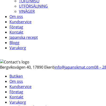
TOFU/MISO
UTFÖRSÄLJNING
VINÄGER
Om oss
Kundservice
Företag
Kontakt
Japanska recept
Blogg
Varukorg
Bergviksvägen 40, 17890 Ekerö
info@japanskmat.com
08 – 2
Butiken
Om oss
Kundservice
Företag
Kontakt
Varukorg