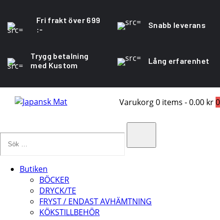
Fri frakt över 699
Snabb leverans
:-
Trygg betalning
Lång erfarenhet
med Kustom
Varukorg
0 items
-
0.00 kr
0
Sök
…
Search
Butiken
BÖCKER
DRYCK/TE
FRYST / ENDAST AVHÄMTNING
KÖKSTILLBEHÖR