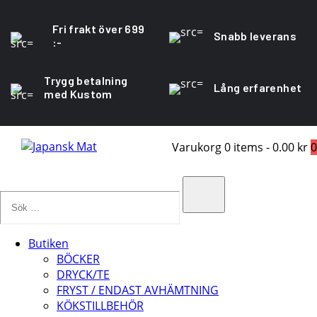
Fri frakt över 699
Snabb leverans
:-
Trygg betalning
Lång erfarenhet
med Kustom
Varukorg
0 items
-
0.00 kr
0
Sök
…
Search
Butiken
BÖCKER
DRYCK/TE
FRYST / ENDAST AVHÄMTNING
KÖKSTILLBEHÖR