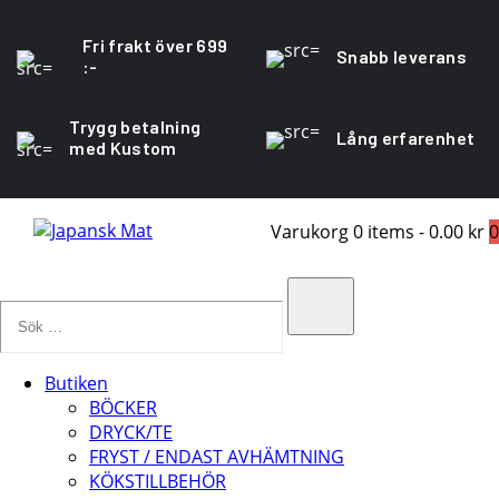
Fri frakt över 699
Snabb leverans
:-
Trygg betalning
Lång erfarenhet
med Kustom
Varukorg
0 items
-
0.00 kr
0
Sök
…
Search
Butiken
BÖCKER
DRYCK/TE
FRYST / ENDAST AVHÄMTNING
KÖKSTILLBEHÖR