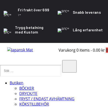
Fri frakt över 699
Snabb leverans
:-
Trygg betalning
Lång erfarenhet
med Kustom
Varukorg
0 items
-
0.00 kr
0
Sök
…
Search
Butiken
BÖCKER
DRYCK/TE
FRYST / ENDAST AVHÄMTNING
KÖKSTILLBEHÖR