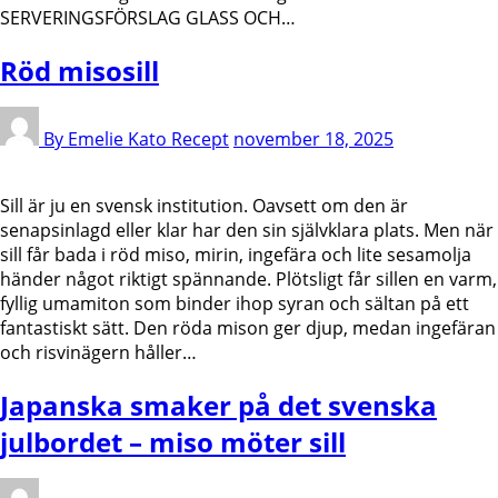
SERVERINGSFÖRSLAG GLASS OCH…
Röd misosill
By Emelie Kato
Recept
november 18, 2025
Sill är ju en svensk institution. Oavsett om den är
senapsinlagd eller klar har den sin självklara plats. Men när
sill får bada i röd miso, mirin, ingefära och lite sesamolja
händer något riktigt spännande. Plötsligt får sillen en varm,
fyllig umamiton som binder ihop syran och sältan på ett
fantastiskt sätt. Den röda mison ger djup, medan ingefäran
och risvinägern håller…
Japanska smaker på det svenska
julbordet – miso möter sill