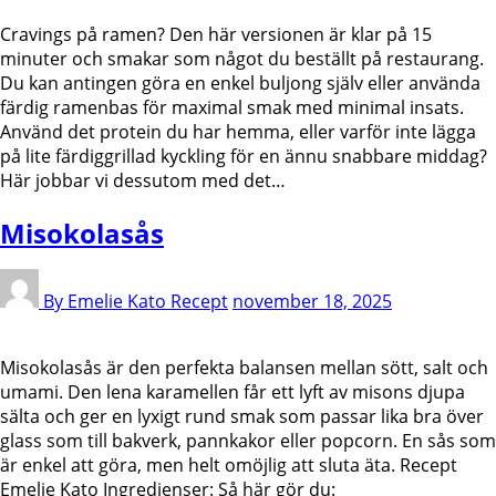
Cravings på ramen? Den här versionen är klar på 15
minuter och smakar som något du beställt på restaurang.
Du kan antingen göra en enkel buljong själv eller använda
färdig ramenbas för maximal smak med minimal insats.
Använd det protein du har hemma, eller varför inte lägga
på lite färdiggrillad kyckling för en ännu snabbare middag?
Här jobbar vi dessutom med det…
Misokolasås
By Emelie Kato
Recept
november 18, 2025
Misokolasås är den perfekta balansen mellan sött, salt och
umami. Den lena karamellen får ett lyft av misons djupa
sälta och ger en lyxigt rund smak som passar lika bra över
glass som till bakverk, pannkakor eller popcorn. En sås som
är enkel att göra, men helt omöjlig att sluta äta. Recept
Emelie Kato Ingredienser: Så här gör du: