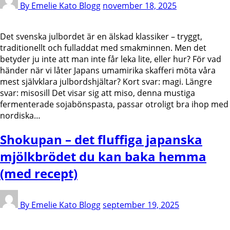
By Emelie Kato
Blogg
november 18, 2025
Det svenska julbordet är en älskad klassiker – tryggt,
traditionellt och fulladdat med smakminnen. Men det
betyder ju inte att man inte får leka lite, eller hur? För vad
händer när vi låter Japans umamirika skafferi möta våra
mest självklara julbordshjältar? Kort svar: magi. Längre
svar: misosill Det visar sig att miso, denna mustiga
fermenterade sojabönspasta, passar otroligt bra ihop med
nordiska…
Shokupan – det fluffiga japanska
mjölkbrödet du kan baka hemma
(med recept)
By Emelie Kato
Blogg
september 19, 2025