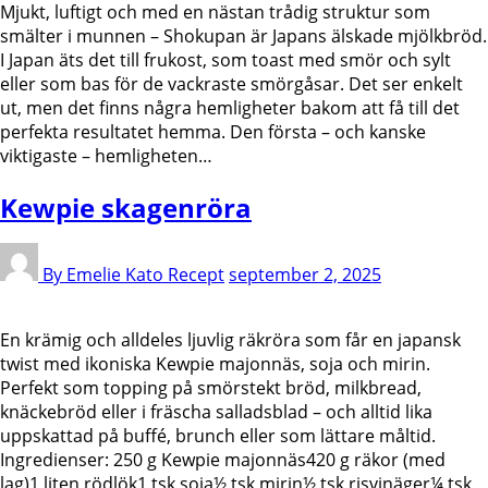
Mjukt, luftigt och med en nästan trådig struktur som
smälter i munnen – Shokupan är Japans älskade mjölkbröd.
I Japan äts det till frukost, som toast med smör och sylt
eller som bas för de vackraste smörgåsar. Det ser enkelt
ut, men det finns några hemligheter bakom att få till det
perfekta resultatet hemma. Den första – och kanske
viktigaste – hemligheten…
Kewpie skagenröra
By Emelie Kato
Recept
september 2, 2025
En krämig och alldeles ljuvlig räkröra som får en japansk
twist med ikoniska Kewpie majonnäs, soja och mirin.
Perfekt som topping på smörstekt bröd, milkbread,
knäckebröd eller i fräscha salladsblad – och alltid lika
uppskattad på buffé, brunch eller som lättare måltid.
Ingredienser: 250 g Kewpie majonnäs420 g räkor (med
lag)1 liten rödlök1 tsk soja½ tsk mirin½ tsk risvinäger¼ tsk