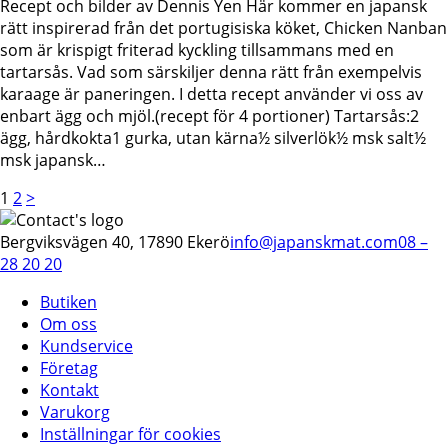
Recept och bilder av Dennis Yen Här kommer en japansk
rätt inspirerad från det portugisiska köket, Chicken Nanban
som är krispigt friterad kyckling tillsammans med en
tartarsås. Vad som särskiljer denna rätt från exempelvis
karaage är paneringen. I detta recept använder vi oss av
enbart ägg och mjöl.(recept för 4 portioner) Tartarsås:2
ägg, hårdkokta1 gurka, utan kärna½ silverlök½ msk salt½
msk japansk…
Sidnumrering
Page
Page
1
2
>
för
Bergviksvägen 40, 17890 Ekerö
info@japanskmat.com
08 –
inlägg
28 20 20
Butiken
Om oss
Kundservice
Företag
Kontakt
Varukorg
Inställningar för cookies