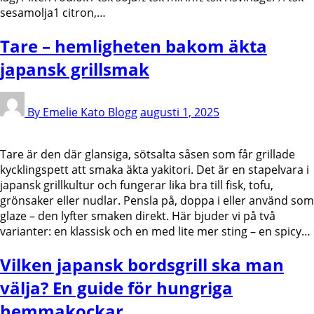
sesamolja1 citron,…
Tare – hemligheten bakom äkta
japansk grillsmak
By Emelie Kato
Blogg
augusti 1, 2025
Tare är den där glansiga, sötsalta såsen som får grillade
kycklingspett att smaka äkta yakitori. Det är en stapelvara i
japansk grillkultur och fungerar lika bra till fisk, tofu,
grönsaker eller nudlar. Pensla på, doppa i eller använd som
glaze – den lyfter smaken direkt. Här bjuder vi på två
varianter: en klassisk och en med lite mer sting – en spicy…
Vilken japansk bordsgrill ska man
välja? En guide för hungriga
hemmakockar