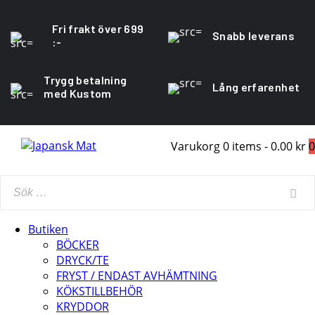
Fri frakt över 699
Snabb leverans
:-
Trygg betalning
Lång erfarenhet
med Kustom
Varukorg
0 items
-
0.00 kr
0
Butiken
BÖCKER
DRYCK/TE
FRYST / ENDAST AVHÄMTNING
KÖKSTILLBEHÖR
KRYDDOR