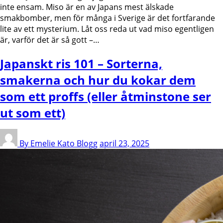
inte ensam. Miso är en av Japans mest älskade
smakbomber, men för många i Sverige är det fortfarande
lite av ett mysterium. Låt oss reda ut vad miso egentligen
är, varför det är så gott –…
Japanskt ris 101 – Sorterna,
smakerna och hur du kokar dem
som ett proffs (eller åtminstone ser
ut som ett)
By Emelie Kato
Blogg
april 23, 2025