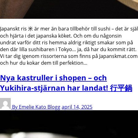
Japanskt ris 米 är mer än bara tillbehör till sushi – det är själ
och hjärta i det japanska köket. Och om du någonsin
undrat varför ditt ris hemma aldrig riktigt smakar som på
den där lilla sushibaren i Tokyo… ja, då har du kommit rätt.
Vi tar dig igenom rissorterna som finns på Japanskmat.com
och hur du kokar dem till perfektion…
Nya kastruller i shopen – och
Yukihira-stjärnan har landat! 行平鍋
By Emelie Kato
Blogg
april 14, 2025