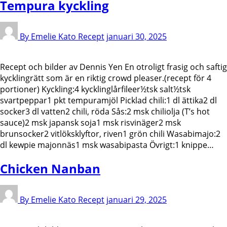
Tempura kyckling
By Emelie Kato
Recept
januari 30, 2025
Recept och bilder av Dennis Yen En otroligt frasig och saftig
kycklingrätt som är en riktig crowd pleaser.(recept för 4
portioner) Kyckling:4 kycklinglårfileer½tsk salt½tsk
svartpeppar1 pkt tempuramjöl Picklad chili:1 dl ättika2 dl
socker3 dl vatten2 chili, röda Sås:2 msk chiliolja (T’s hot
sauce)2 msk japansk soja1 msk risvinäger2 msk
brunsocker2 vitlöksklyftor, riven1 grön chili Wasabimajo:2
dl kewpie majonnäs1 msk wasabipasta Övrigt:1 knippe…
Chicken Nanban
By Emelie Kato
Recept
januari 29, 2025