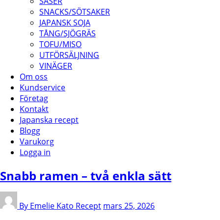
SÅSER
SNACKS/SÖTSAKER
JAPANSK SOJA
TÅNG/SJÖGRÄS
TOFU/MISO
UTFÖRSÄLJNING
VINÄGER
Om oss
Kundservice
Företag
Kontakt
Japanska recept
Blogg
Varukorg
Logga in
Snabb ramen – två enkla sätt
By Emelie Kato
Recept
mars 25, 2026