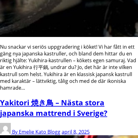
Nu snackar vi seriös uppgradering i köket! Vi har fått in ett
gäng nya japanska kastruller, och bland dem hittar du en
riktig hjälte: Yukihira-kastrullen – kökets egen samuraj. Vad
är en Yukihira 行平鍋, undrar du? Jo, det här är inte vilken
kastrull som helst. Yukihira är en klassisk japansk kastrull
med karaktär – lättviktig, tålig och med de där ikoniska
hamrade…
Yakitori 焼き鳥 – Nästa stora
japanska mattrend i Sverige?
By Emelie Kato
Blogg
april 8, 2025