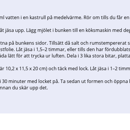
 vatten i en kastrull på medelvärme. Rör om tills du får en tj
. Låt jäsa upp. Lägg mjölet i bunken till en köksmaskin med de
stna på bunkens sidor. Tillsätt då salt och rumstempererat s
tfolie. Låt jäsa i 1,5–2 timmar, eller tills den har fördubblats
lätt för att trycka ur luften. Dela i 3 lika stora bitar, platta
 10,2 x 11,5 x 20 cm) och täck med lock. Låt jäsa i 1–2 timmar
 30 minuter med locket på. Ta sedan ut formen och öppna loc
 innan du skär upp det.