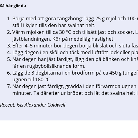
Så här gör du
Börja med att göra tangzhong: lägg 25 g mjöl och 100 ml
ställ i kylen tills den har svalnat helt.
Värm mjölken till ca 30 °C och tillsätt jäst och socker
jästblandningen. Kör på medellåg hastighet.
Efter 4–5 minuter bör degen börja bli slät och sluta fa
Lägg degen i en skål och täck med lufttätt lock eller plas
När degen har jäst färdigt, lägg den på bänken och knåda 
får en rugbybollsliknande form.
Lägg de 3 degbitarna i en brödform på ca 450 g (ungefär
ugnen till 180 °C.
När degen jäst färdigt, grädda i den förvärmda ugnen i
minuter. Ta därefter ur brödet och låt det svalna helt
Recept: Isis Alexander Caldwell