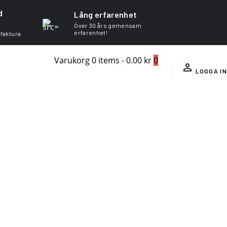
d
Lång erfarenhet
Över 30 års gemensam
erfarenhet!
 faktura
Varukorg
0 items
-
0.00 kr
0
LOGGA IN