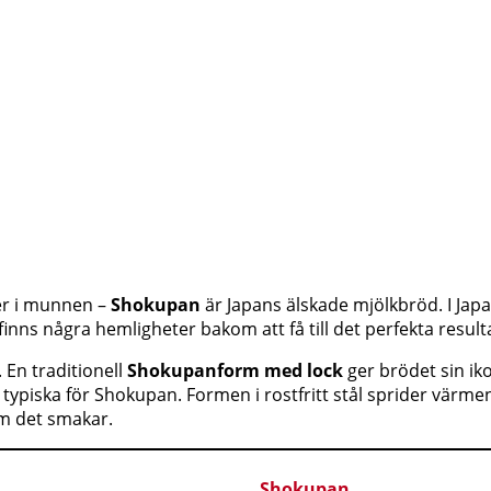
ter i munnen –
Shokupan
är Japans älskade mjölkbröd. I Japa
finns några hemligheter bakom att få till det perfekta resu
 En traditionell
Shokupanform med lock
ger brödet sin iko
 typiska för Shokupan. Formen i rostfritt stål sprider värm
om det smakar.
Shokupan