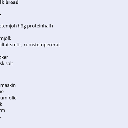
lk bread
r
etemjöl (hög proteinhalt)
mjölk
saltat smör, rumstempererat
cker
tsk salt
smaskin
ie
iumfolie
k
rm
s