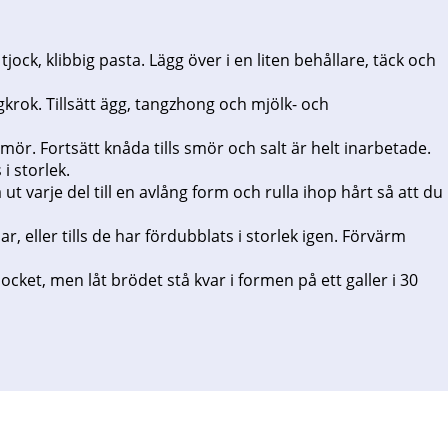
ock, klibbig pasta. Lägg över i en liten behållare, täck och
gkrok. Tillsätt ägg, tangzhong och mjölk- och
mör. Fortsätt knåda tills smör och salt är helt inarbetade.
 i storlek.
 ut varje del till en avlång form och rulla ihop hårt så att du
, eller tills de har fördubblats i storlek igen. Förvärm
ket, men låt brödet stå kvar i formen på ett galler i 30