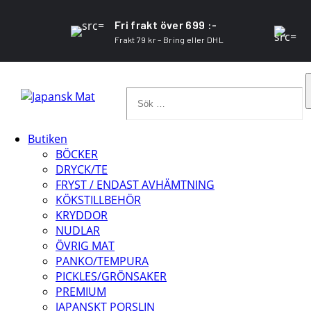
Fri frakt över 699 :-
Frakt 79 kr – Bring eller DHL
Sök
…
Butiken
BÖCKER
DRYCK/TE
FRYST / ENDAST AVHÄMTNING
KÖKSTILLBEHÖR
KRYDDOR
NUDLAR
ÖVRIG MAT
PANKO/TEMPURA
PICKLES/GRÖNSAKER
PREMIUM
JAPANSKT PORSLIN