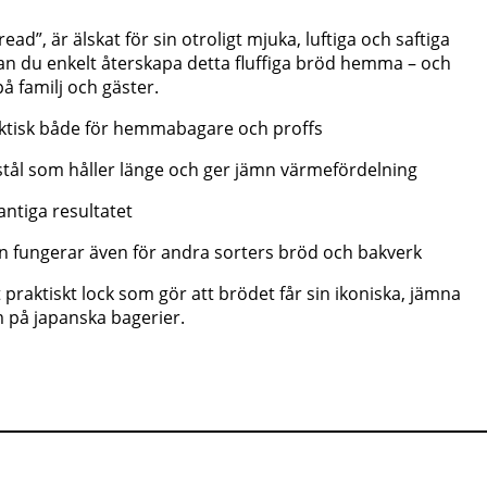
read”, är älskat för sin otroligt mjuka, luftiga och saftiga
an du enkelt återskapa detta fluffiga bröd hemma – och
 familj och gäster.
aktisk både för hemmabagare och proffs
tt stål som håller länge och ger jämn värmefördelning
antiga resultatet
n fungerar även för andra sorters bröd och bakverk
praktiskt lock som gör att brödet får sin ikoniska, jämna
m på japanska bagerier.