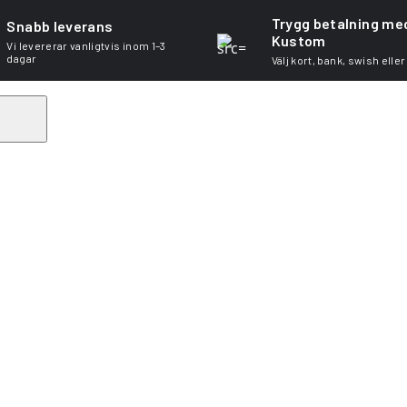
Trygg betalning me
Snabb leverans
Kustom
Vi levererar vanligtvis inom 1–3
dagar
Välj kort, bank, swish eller
Search