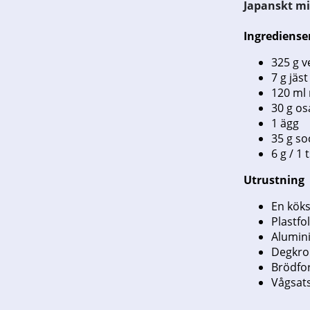
Japanskt mi
Ingrediense
325 g v
7 g jäst
120 ml 
30 g o
1 ägg
35 g so
6 g / 1 
Utrustning
En kök
Plastfol
Alumin
Degkro
Brödfo
Vågsat