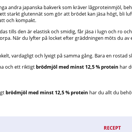
 många andra japanska bakverk som kräver lågproteinmjöl, 
tt starkt glutennät som gör att brödet kan jäsa högt, bli lu
latt och kompakt.
as tills den är elastisk och smidig, får jäsa i lugn och ro 
korpa. När du lyfter på locket efter gräddningen möts du av e
enkelt, vardagligt och lyxigt på samma gång. Bara en rosta
och ett riktigt
brödmjöl med minst 12,5 % protein
har du
igt
brödmjöl med minst 12,5 % protein
har du allt du behöv
RECEPT