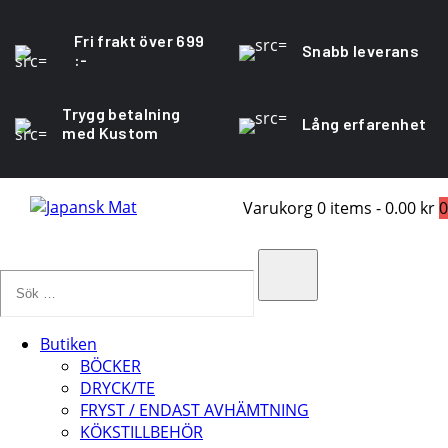
Fri frakt över 699
Snabb leverans
:-
Trygg betalning
Lång erfarenhet
med Kustom
Varukorg
0 items
-
0.00 kr
0
Sök
…
Search
Butiken
BÖCKER
DRYCK/TE
FRYST / ENDAST AVHÄMTNING
KÖKSTILLBEHÖR