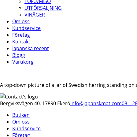
TOFU/MISO
UTFÖRSÄLJNING
VINÄGER
Om oss
Kundservice
Företag
Kontakt
Japanska recept
Blogg
Varukorg
A top-down​ picture of a jar of Swedish herring standing on
Bergviksvägen 40, 17890 Ekerö
info@japanskmat.com
08 – 2
Butiken
Om oss
Kundservice
Företag