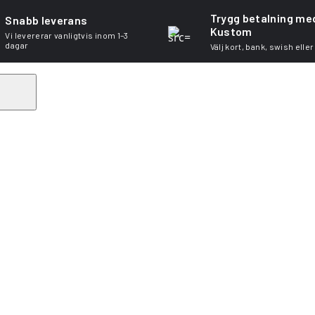
Trygg betalning me
Snabb leverans
Kustom
Vi levererar vanligtvis inom 1–3
dagar
Välj kort, bank, swish eller
Search