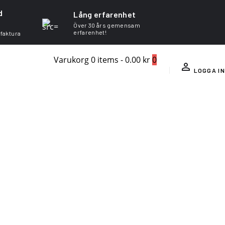
d
Lång erfarenhet
Över 30 års gemensam
erfarenhet!
 faktura
Varukorg
0 items
-
0.00 kr
0
LOGGA IN