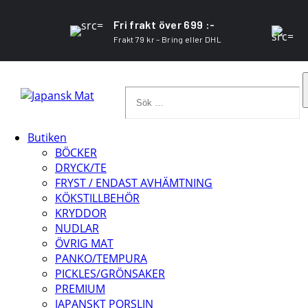
Fri frakt över 699 :-
Frakt 79 kr – Bring eller DHL
Sök
…
Butiken
BÖCKER
DRYCK/TE
FRYST / ENDAST AVHÄMTNING
KÖKSTILLBEHÖR
KRYDDOR
NUDLAR
ÖVRIG MAT
PANKO/TEMPURA
PICKLES/GRÖNSAKER
PREMIUM
JAPANSKT PORSLIN