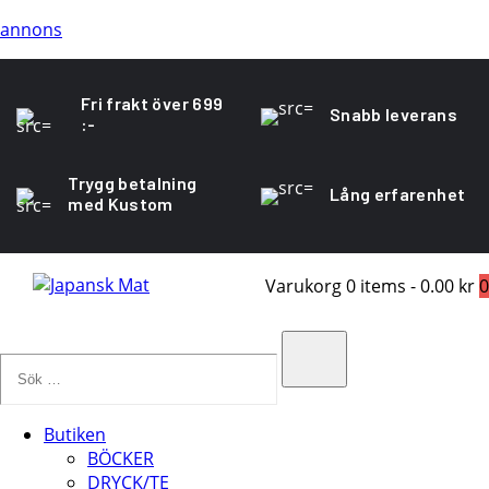
annons
Fri frakt över 699
Snabb leverans
:-
Trygg betalning
Lång erfarenhet
med Kustom
Varukorg
0 items
-
0.00 kr
0
Sök
…
Search
Butiken
BÖCKER
DRYCK/TE