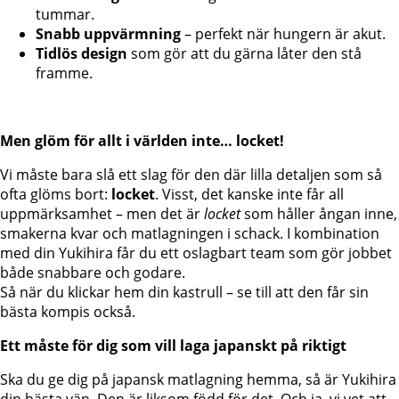
tummar.
Snabb uppvärmning
– perfekt när hungern är akut.
Tidlös design
som gör att du gärna låter den stå
framme.
Men glöm för allt i världen inte… locket!
Vi måste bara slå ett slag för den där lilla detaljen som så
ofta glöms bort:
locket
. Visst, det kanske inte får all
uppmärksamhet – men det är
locket
som håller ångan inne,
smakerna kvar och matlagningen i schack. I kombination
med din Yukihira får du ett oslagbart team som gör jobbet
både snabbare och godare.
Så när du klickar hem din kastrull – se till att den får sin
bästa kompis också.
Ett måste för dig som vill laga japanskt på riktigt
Ska du ge dig på japansk matlagning hemma, så är Yukihira
din bästa vän. Den är liksom född för det. Och ja, vi vet att