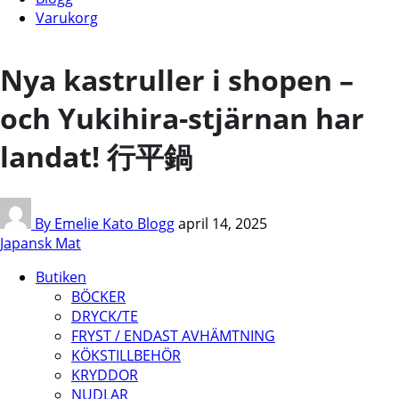
Varukorg
Nya kastruller i shopen –
och Yukihira-stjärnan har
landat! 行平鍋
By Emelie Kato
Blogg
april 14, 2025
Japansk Mat
Butiken
BÖCKER
DRYCK/TE
FRYST / ENDAST AVHÄMTNING
KÖKSTILLBEHÖR
KRYDDOR
NUDLAR