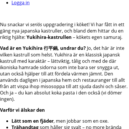
Logga in
Nu snackar vi
seriös
uppgradering i köket! Vi har fått in ett
gäng nya japanska kastruller, och bland dem hittar du en
riktig hjälte:
Yukihira-kastrullen
– kökets egen samuraj.
Vad är en Yukihira 行平鍋, undrar du?
Jo, det här är inte
vilken kastrull som helst. Yukihira är en klassisk japansk
kastrull med karaktär – lättviktig, tålig och med de där
ikoniska hamrade sidorna som inte bara ser snygga ut,
utan också hjälper till att fördela värmen jämnt. Den
används dagligen i japanska hem och restauranger till allt
från att vispa ihop misosoppa till att sjuda dashi och såser.
Och ja – du kan absolut koka pasta i den också (vi dömer
ingen).
Varför vi älskar den
Lätt som en fjäder
, men jobbar som en oxe.
Trähandtag
som håller sig svalt – no more brända