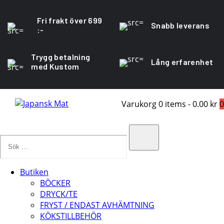
Fri frakt över 699
Snabb leverans
:-
Trygg betalning
Lång erfarenhet
med Kustom
Varukorg
0 items
-
0.00 kr
0
Sök
…
Search
Butiken
BÖCKER
DRYCK/TE
FRYST / ENDAST AVHÄMTNING
KÖKSTILLBEHÖR